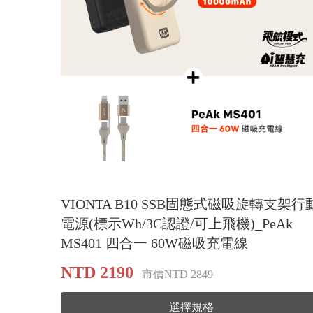
VIONTA B10 SSB固態式磁吸旋轉支架行
電源(標示Wh/3C認證/可上飛機)_PeAk
MS401 四合一 60W磁吸充電線
NTD 2190
市價NTD 2849
選擇規格