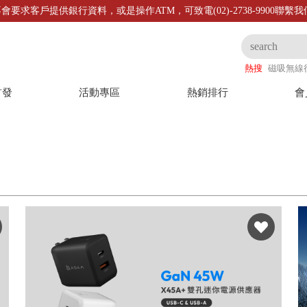
會要求客戶提供銀行資料，或是操作ATM，可致電(02)-2738-9900聯繫
熱搜
磁吸無線
首發
活動專區
熱銷排行
會