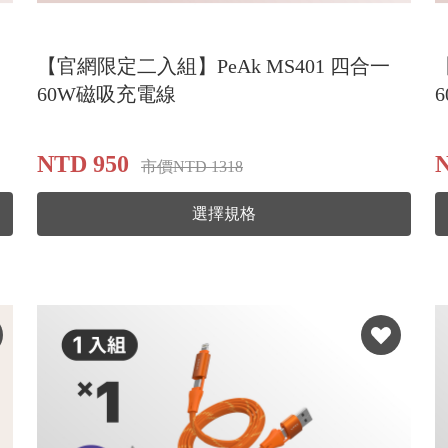
【官網限定二入組】PeAk MS401 四合一
60W磁吸充電線
NTD 950
市價NTD 1318
選擇規格