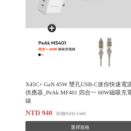
X45C+ GaN 45W 雙孔USB-C迷你快速電
供應器_PeAk MF401 四合一 60W磁吸充
線
NTD 940
市價NTD 1349
選擇規格