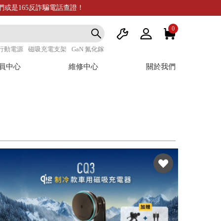
我們或是165反詐騙電話查證！
0
行動電源
磁吸充電支架
GaN 氮化鎵
員中心
維修中心
關於我們