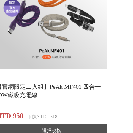
【官網限定二入組】PeAk MF401 四合一
60W磁吸充電線
NTD 950
市價NTD 1318
選擇規格