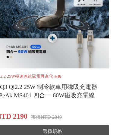
i2.2 25W極速冰鎮馭電再進化 ❄️🚘
CQ3 Qi2.2 25W 制冷款車用磁吸充電器
_PeAk MS401 四合一 60W磁吸充電線
TD 2190
市價NTD 2849
選擇規格