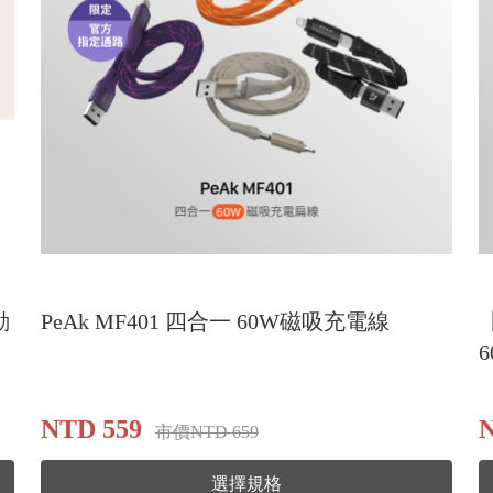
動
PeAk MF401 四合一 60W磁吸充電線
NTD 559
市價NTD 659
選擇規格