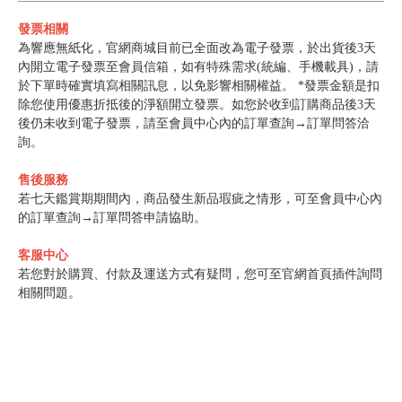
發票相關
為響應無紙化，官網商城目前已全面改為電子發票，於出貨後3天
內開立電子發票至會員信箱，如有特殊需求(統編、手機載具)，請
於下單時確實填寫相關訊息，以免影響相關權益。 *發票金額是扣
除您使用優惠折抵後的淨額開立發票。如您於收到訂購商品後3天
後仍未收到電子發票，請至會員中心內的訂單查詢→訂單問答洽
詢。
售後服務
若七天鑑賞期期間內，商品發生新品瑕疵之情形，可至會員中心內
的訂單查詢→訂單問答申請協助。
客服中心
若您對於購買、付款及運送方式有疑問，您可至官網首頁插件詢問
相關問題。