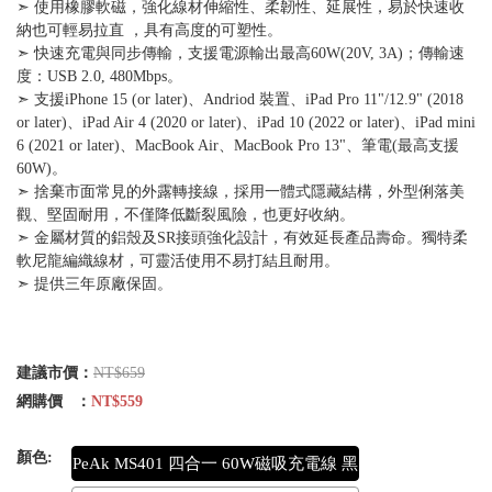
➣ 使用橡膠軟磁，強化線材伸縮性、柔韌性、延展性，易於快速收
納也可輕易拉直 ，具有高度的可塑性。
➣ 快速充電與同步傳輸，支援電源輸出最高60W(20V, 3A)；傳輸速
度：USB 2.0, 480Mbps。
➣ 支援iPhone 15 (or later)、Andriod 裝置、iPad Pro 11"/12.9" (2018
or later)、iPad Air 4 (2020 or later)、iPad 10 (2022 or later)、iPad mini
6 (2021 or later)、MacBook Air、MacBook Pro 13"、筆電(最高支援
60W)。
➣ 捨棄市面常見的外露轉接線，採用一體式隱藏結構，外型俐落美
觀、堅固耐用，不僅降低斷裂風險，也更好收納。
➣ 金屬材質的鋁殼及SR接頭強化設計，有效延長產品壽命。獨特柔
軟尼龍編織線材，可靈活使用不易打結且耐用。
➣ 提供三年原廠保固。
建議市價：
NT$659
網購價 ：
NT$559
顏色:
PeAk MS401 四合一 60W磁吸充電線 黑