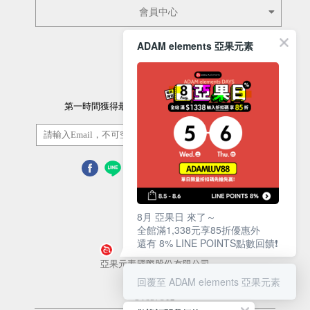
會員中心
ADAM elements 亞果元素
訂閱電子報
第一時間獲得最新的優惠資訊以及最新產品資訊
訂閱/取消
8月 亞果日 來了～
全館滿1,338元享85折優惠外
還有 8% LINE POINTS點數回饋❗️
營業人名稱
亞果元素國際股份有限公司
回覆至 ADAM elements 亞果元素
統一編號
54657812