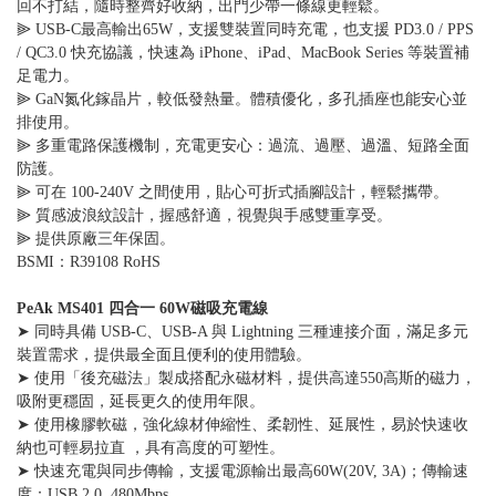
回不打結，隨時整齊好收納，出門少帶一條線更輕鬆。
⫸ USB-C最高輸出65W，支援雙裝置同時充電，也支援 PD3.0 / PPS
/ QC3.0 快充協議，快速為 iPhone、iPad、MacBook Series 等裝置補
足電力。
⫸ GaN氮化鎵晶片，較低發熱量。體積優化，多孔插座也能安心並
排使用。
⫸ 多重電路保護機制，充電更安心：過流、過壓、過溫、短路全面
防護。
⫸ 可在 100-240V 之間使用，貼心可折式插腳設計，輕鬆攜帶。
⫸ 質感波浪紋設計，握感舒適，視覺與手感雙重享受。
⫸ 提供原廠三年保固。
BSMI：R39108 RoHS
PeAk MS401 四合一 60W磁吸充電線
➤ 同時具備 USB-C、USB-A 與 Lightning 三種連接介面，滿足多元
裝置需求，提供最全面且便利的使用體驗。
➤ 使用「後充磁法」製成搭配永磁材料，提供高達550高斯的磁力，
吸附更穩固，延長更久的使用年限。
➤ 使用橡膠軟磁，強化線材伸縮性、柔韌性、延展性，易於快速收
納也可輕易拉直 ，具有高度的可塑性。
➤ 快速充電與同步傳輸，支援電源輸出最高60W(20V, 3A)；傳輸速
度：USB 2.0, 480Mbps。