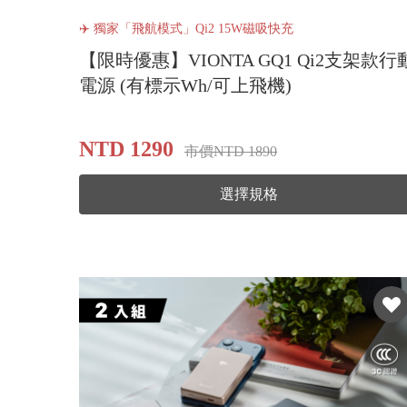
✈️ 獨家「飛航模式」Qi2 15W磁吸快充
【限時優惠】VIONTA GQ1 Qi2支架款行
電源 (有標示Wh/可上飛機)
NTD 1290
市價NTD 1890
選擇規格