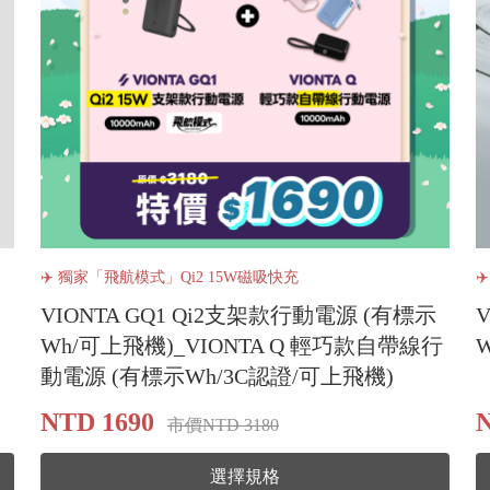
✈️ 獨家「飛航模式」Qi2 15W磁吸快充
✈
VIONTA GQ1 Qi2支架款行動電源 (有標示
Wh/可上飛機)_VIONTA Q 輕巧款自帶線行
動電源 (有標示Wh/3C認證/可上飛機)
NTD 1690
N
市價NTD 3180
選擇規格