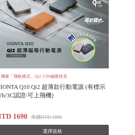
️ 獨家「飛航模式」Qi2 15W磁吸快充
VIONTA Q10 Qi2 超薄款行動電源 (有標示
Wh/3C認證/可上飛機)
TD 1690
市價NTD 1890
選擇規格