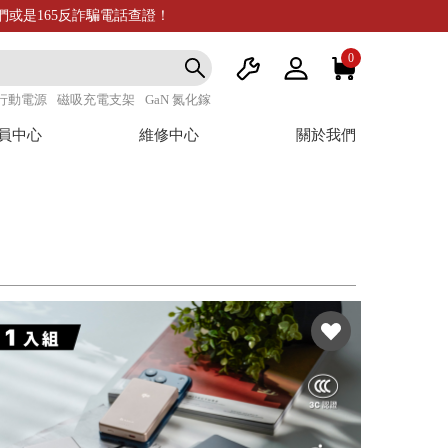
我們或是165反詐騙電話查證！
0
行動電源
磁吸充電支架
GaN 氮化鎵
員中心
維修中心
關於我們