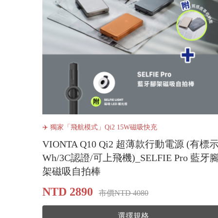
✈️ 獨家「飛航模式」Qi2 15W磁吸快充
VIONTA Q10 Qi2 超薄款行動電源 (有標
Wh/3C認證/可上飛機)_SELFIE Pro 藍牙
架磁吸自拍棒
NTD 2890
市價NTD 4080
選擇規格