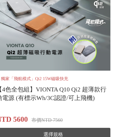
️ 獨家「飛航模式」Qi2 15W磁吸快充
【4色全包組】VIONTA Q10 Qi2 超薄款行
動電源 (有標示Wh/3C認證/可上飛機)
TD 5600
市價NTD 7560
選擇規格