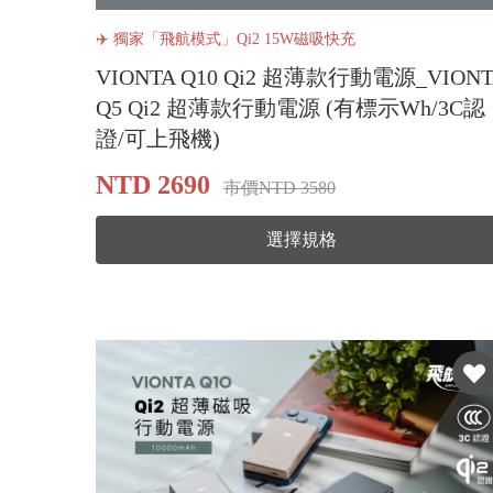
✈️ 獨家「飛航模式」Qi2 15W磁吸快充
VIONTA Q10 Qi2 超薄款行動電源_VIONT
Q5 Qi2 超薄款行動電源 (有標示Wh/3C認
證/可上飛機)
NTD 2690
市價NTD 3580
選擇規格