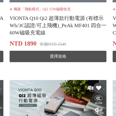
✈️ 獨家「飛航模式」Qi2 15W磁吸快充
✈
A
VIONTA Q10 Qi2 超薄款行動電源 (有標示
Wh/3C認證/可上飛機)_PeAk MF401 四合一
W
60W磁吸充電線
NTD 1890
N
市價NTD 2549
選擇規格