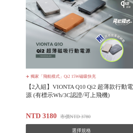
✈️ 獨家「飛航模式」Qi2 15W磁吸快充
【2入組】VIONTA Q10 Qi2 超薄款行動電
源 (有標示Wh/3C認證/可上飛機)
NTD 3180
市價NTD 3780
選擇規格