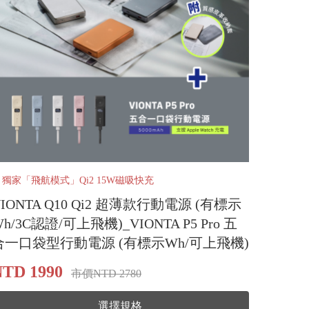
️ 獨家「飛航模式」Qi2 15W磁吸快充
VIONTA Q10 Qi2 超薄款行動電源 (有標示
h/3C認證/可上飛機)_VIONTA P5 Pro 五
合一口袋型行動電源 (有標示Wh/可上飛機)
TD 1990
市價NTD 2780
選擇規格