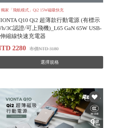
️ 獨家「飛航模式」Qi2 15W磁吸快充
VIONTA Q10 Qi2 超薄款行動電源 (有標示
h/3C認證/可上飛機)_L65 GaN 65W USB-
C伸縮線快速充電器
TD 2280
市價NTD 3180
選擇規格