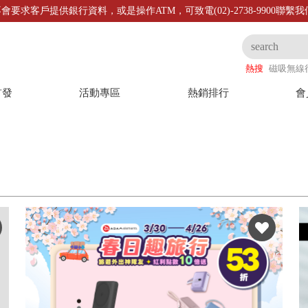
會要求客戶提供銀行資料，或是操作ATM，可致電(02)-2738-9900聯繫
熱搜
磁吸無線
首發
活動專區
熱銷排行
會