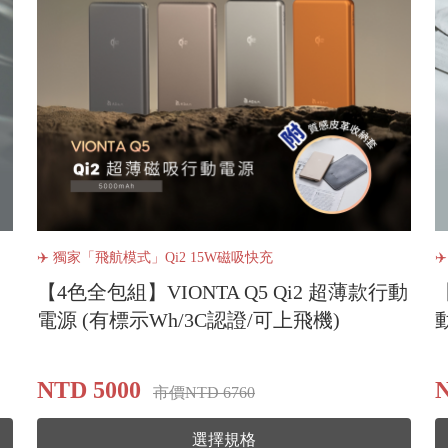
✈️ 獨家「飛航模式」Qi2 15W磁吸快充
✈
【4色全包組】VIONTA Q5 Qi2 超薄款行動
電源 (有標示Wh/3C認證/可上飛機)
NTD 5000
N
市價NTD 6760
選擇規格