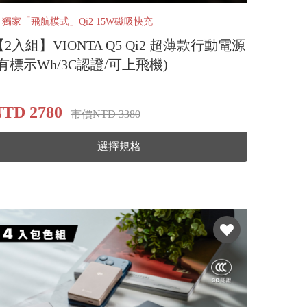
️ 獨家「飛航模式」Qi2 15W磁吸快充
【2入組】VIONTA Q5 Qi2 超薄款行動電源
(有標示Wh/3C認證/可上飛機)
TD 2780
市價NTD 3380
選擇規格