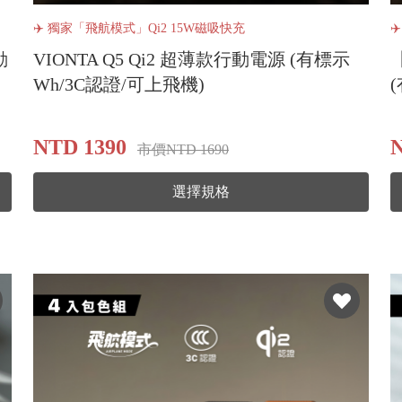
✈️ 獨家「飛航模式」Qi2 15W磁吸快充
✈
動
VIONTA Q5 Qi2 超薄款行動電源 (有標示
Wh/3C認證/可上飛機)
NTD 1390
N
市價NTD 1690
選擇規格