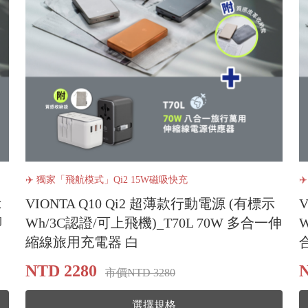
✈️ 獨家「飛航模式」Qi2 15W磁吸快充
✈
示
VIONTA Q10 Qi2 超薄款行動電源 (有標示
腳
Wh/3C認證/可上飛機)_T70L 70W 多合一伸
W
縮線旅用充電器 白
NTD 2280
N
市價NTD 3280
選擇規格