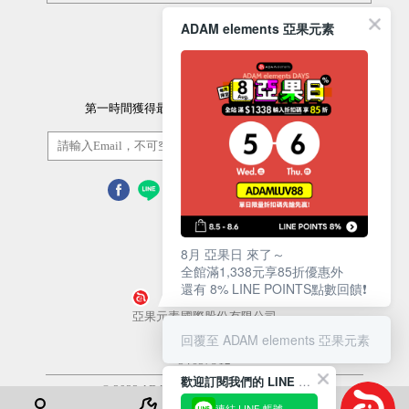
ADAM elements 亞果元素
訂閱電子報
第一時間獲得最新的優惠資訊以及最新產品資訊
訂閱/取消
8月 亞果日 來了～
全館滿1,338元享85折優惠外
還有 8% LINE POINTS點數回饋❗️
營業人名稱
亞果元素國際股份有限公司
回覆至 ADAM elements 亞果元素
統一編號
54657812
歡迎訂閱我們的 LINE 官方帳號
© 2022 ADAM Store. All Rights Reserved
連結 LINE 帳號