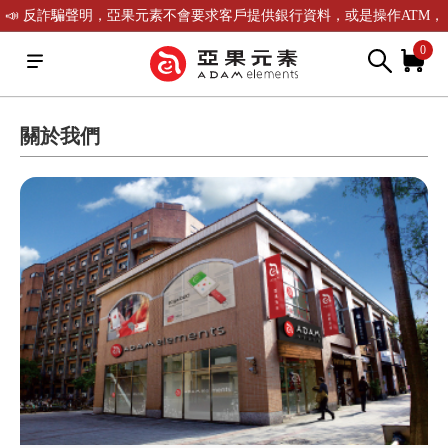
📣 反詐騙聲明，亞果元素不會要求客戶提供銀行資料，或是操作ATM，
可致電(02)-2738-9900聯繫我們或是165反詐騙電話查證！
0
關於我們