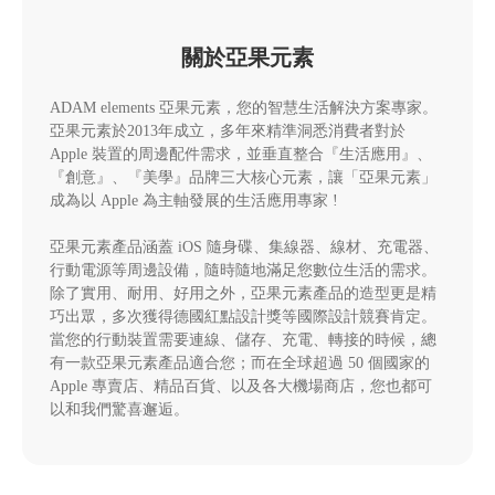
關於亞果元素
ADAM elements 亞果元素，您的智慧生活解決方案專家。
亞果元素於2013年成立，多年來精準洞悉消費者對於
Apple 裝置的周邊配件需求，並垂直整合『生活應用』、
『創意』、『美學』品牌三大核心元素，讓「亞果元素」
成為以 Apple 為主軸發展的生活應用專家 !
亞果元素產品涵蓋 iOS 隨身碟、集線器、線材、充電器、
行動電源等周邊設備，隨時隨地滿足您數位生活的需求。
除了實用、耐用、好用之外，亞果元素產品的造型更是精
巧出眾，多次獲得德國紅點設計獎等國際設計競賽肯定。
當您的行動裝置需要連線、儲存、充電、轉接的時候，總
有一款亞果元素產品適合您；而在全球超過 50 個國家的
Apple 專賣店、精品百貨、以及各大機場商店，您也都可
以和我們驚喜邂逅。