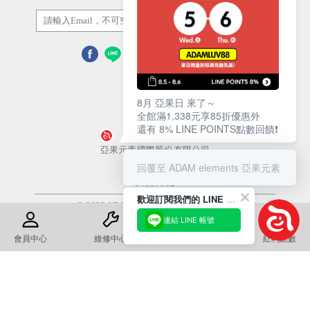
訂閱/取消
8月 亞果日 來了～
全館滿1,338元享85折優惠外
還有 8% LINE POINTS點數回饋❗️
營業人名稱
亞果元素國際股份有限公司
回覆至 ADAM elements 亞果元素
統一編號
54657812
歡迎訂閱我們的 LINE 官方帳號
© 2022 ADAM Store. All Rights Reserved
連結 LINE 帳號
使用條款
隱私權政策
會員中心
維修中心
退換貨須知
紅利點數
康德科技 系統設計