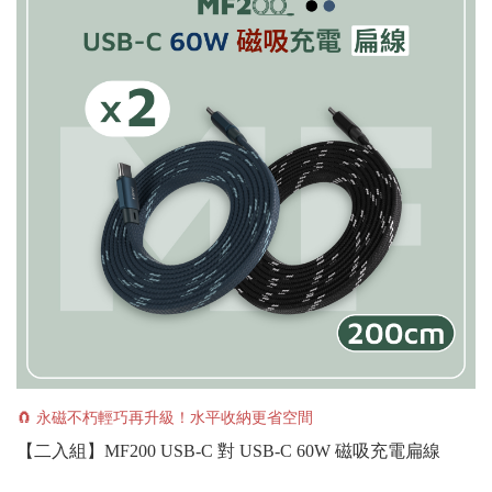
🧲 永磁不朽輕巧再升級！水平收納更省空間
【二入組】MF200 USB-C 對 USB-C 60W 磁吸充電扁線