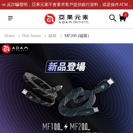
📣 反詐騙聲明，亞果元素不會要求客戶提供銀行資料，或是操作ATM，
可致電(02)-2738-9900聯繫我們或是165反詐騙電話查證！
0
Home
Hub Series
線材
MF200 (磁吸)