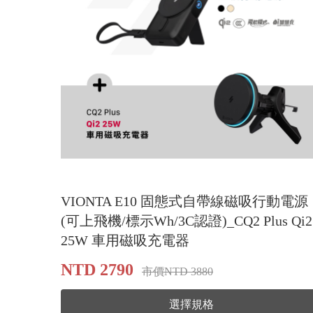
VIONTA E10 固態式自帶線磁吸行動電源
(可上飛機/標示Wh/3C認證)_CQ2 Plus Qi2
25W 車用磁吸充電器
NTD 2790
市價NTD 3880
選擇規格