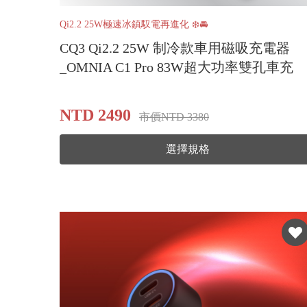
Qi2.2 25W極速冰鎮馭電再進化 ❄️🚘
CQ3 Qi2.2 25W 制冷款車用磁吸充電器
_OMNIA C1 Pro 83W超大功率雙孔車充
NTD 2490
市價NTD 3380
選擇規格