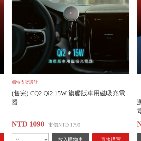
獨特支架設計
(售完) CQ2 Qi2 15W 旗艦版車用磁吸充電
器
源
NTD 1090
市價NTD 1790
放入購物車
直接購買