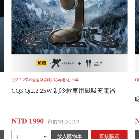
Qi2.2 25W極速冰鎮馭電再進化 ❄️🚘
Q
CQ3 Qi2.2 25W 制冷款車用磁吸充電器
NTD 1990
N
市價NTD 2190
放入購物車
直接購買