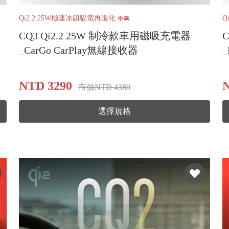
Qi2.2 25W極速冰鎮馭電再進化 ❄️🚘
Q
CQ3 Qi2.2 25W 制冷款車用磁吸充電器
_CarGo CarPlay無線接收器
NTD 3290
N
市價NTD 4380
選擇規格