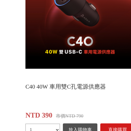
C40 40W 車用雙C孔電源供應器
NTD 390
市價NTD 790
放入購物車
直接購買