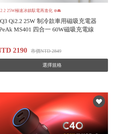
i2.2 25W極速冰鎮馭電再進化 ❄️🚘
CQ3 Qi2.2 25W 制冷款車用磁吸充電器
_PeAk MS401 四合一 60W磁吸充電線
TD 2190
市價NTD 2849
選擇規格