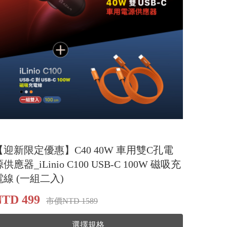
【迎新限定優惠】C40 40W 車用雙C孔電
供應器_iLinio C100 USB-C 100W 磁吸充
電線 (一組二入)
NTD 499
市價NTD 1589
選擇規格