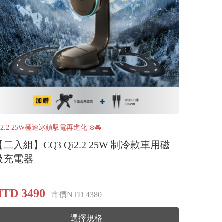
i2.2 25W極速冰鎮馭電再進化 ❄️🚘
【二入組】CQ3 Qi2.2 25W 制冷款車用磁
吸充電器
TD 3490
市價NTD 4380
選擇規格