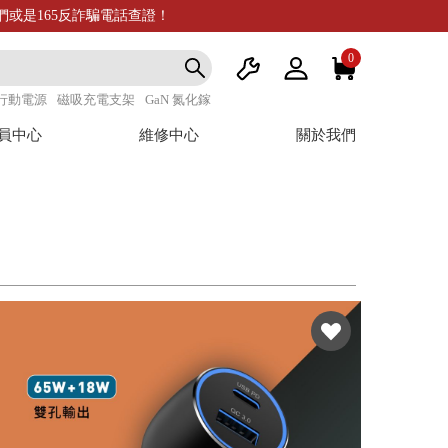
我們或是165反詐騙電話查證！
0
行動電源
磁吸充電支架
GaN 氮化鎵
員中心
維修中心
關於我們