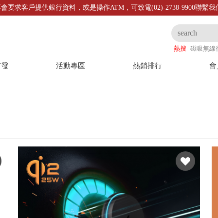
會要求客戶提供銀行資料，或是操作ATM，可致電(02)-2738-9900聯繫
熱搜
磁吸無線
首發
活動專區
熱銷排行
會