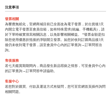
注意事項
發票相關
為響應無紙化，官網商城目前已全面改為電子發票，於出貨後3天
內開立電子發票至會員信箱，如有特殊需求(統編、手機載具)，請
於下單時確實填寫相關訊息，以免影響相關權益。 *發票金額是扣
除您使用優惠折抵後的淨額開立發票。如您於收到訂購商品後3天
後仍未收到電子發票，請至會員中心內的訂單查詢→訂單問答洽
詢。
售後服務
若七天鑑賞期期間內，商品發生新品瑕疵之情形，可至會員中心內
的訂單查詢→訂單問答申請協助。
客服中心
若您對於購買、付款及運送方式有疑問，您可至官網首頁插件詢問
相關問題。