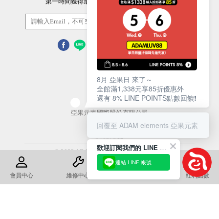
第一時間獲得最新的優惠資訊以及最新產品資訊
訂閱/取消
8月 亞果日 來了～
全館滿1,338元享85折優惠外
還有 8% LINE POINTS點數回饋❗️
營業人名稱
亞果元素國際股份有限公司
回覆至 ADAM elements 亞果元素
統一編號
54657812
歡迎訂閱我們的 LINE 官方帳號
© 2022 ADAM Store. All Rights Reserved
連結 LINE 帳號
使用條款
隱私權政策
會員中心
維修中心
退換貨須知
紅利點數
康德科技 系統設計