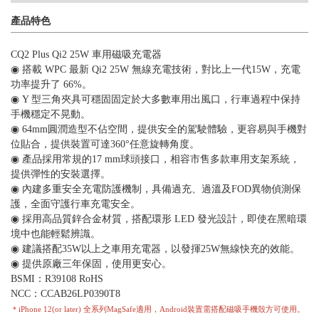
產品特色
CQ2 Plus Qi2 25W 車用磁吸充電器
◉ 搭載 WPC 最新 Qi2 25W 無線充電技術，對比上一代15W，充電
功率提升了 66%。
◉ Y 型三角夾具可穩固固定於大多數車用出風口，行車過程中保持
手機穩定不晃動。
◉ 64mm圓潤造型不佔空間，提供安全的駕駛體驗，更容易與手機對
位貼合，提供裝置可達360°任意旋轉角度。
◉ 產品採用常規的17 mm球頭接口，相容市售多款車用支架系統，
提供彈性的安裝選擇。
◉ 內建多重安全充電防護機制，具備過充、過溫及FOD異物偵測保
護，全面守護行車充電安全。
◉ 採用高品質鋅合金材質，搭配環形 LED 發光設計，即使在黑暗環
境中也能輕鬆辨識。
◉ 建議搭配35W以上之車用充電器，以發揮25W無線快充的效能。
◉ 提供原廠三年保固，使用更安心。
BSMI：R39108 RoHS
NCC：CCAB26LP0390T8
＊iPhone 12(or later) 全系列MagSafe適用，Android裝置需搭配磁吸手機殼方可使用。