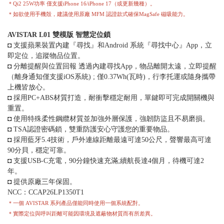
＊Qi2 25W功率 僅支援iPhone 16/iPhone 17（或更新幾種）。
＊如欲使用手機殼，建議使用原廠 MFM 認證款式確保MagSafe 磁吸能力。
AVISTAR L01 雙模版 智慧定位鎖
◘ 支援蘋果裝置內建『尋找』和Android 系統『尋找中心』App，立
即定位，追蹤物品位置。
◘ 分離提醒與位置回報 透過內建尋找App，物品離開太遠，立即提醒
（離身通知僅支援iOS系統) ; 僅0.37Wh(瓦時)，行李托運或隨身攜帶
上機皆放心。
◘ 採用PC+ABS材質打造，耐衝擊穩定耐用，單鍵即可完成開關機與
重置。
◘ 使用特殊柔性鋼纜材質並加強外層保護，強韌防盜且不易磨損。
◘ TSA認證密碼鎖，雙重防護安心守護您的重要物品。
◘ 採用藍牙5.4技術，戶外連線距離最遠可達50公尺，聲響最高可達
90分貝，穩定可靠。
◘ 支援USB-C充電，90分鐘快速充滿;續航長達4個月，待機可達2
年。
◘ 提供原廠三年保固。
NCC：CCAP26LP1350T1
＊一個 AVISTAR 系列產品僅能同時使用一個系統配對。
＊實際定位與呼叫距離可能因環境及遮蔽物材質而有所差異。