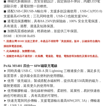
◼︎ 伸縮式多國插頭，含安全鎖設計，固定插頭不彈回，內建LED電
源顯示燈，通電狀態一目瞭然。
◼︎ 搭配USB-C與USB-A輸出埠，支援多款設備使用，USB-C1(PD3.0)
支援最高45W快充；三孔同時使用，USB-C1也能支援30W。
◼︎ 過電流保護機制，具有8A 250V的保險絲，100% 安全充電保護，
具有過流，過壓、過溫及短路保護。
◼︎ 加贈高質感收納袋，輕易收納，並提供三年保固。
BSMI ：R39108 RoHS
*. 因應台灣 BSMI 法規之要求，本產品不得附帶「美規插頭」版本，以確保符合國內
插頭與電器規範。
*. 此為轉接器，無變壓功能。
*. 提醒您本商品不適用於：吹風機、電湯匙、電毯、電熱壺等加熱性及製冷性產品。
PeAk MS401 四合一 60W磁吸充電線
➤ 同時具備 USB-C、USB-A 與 Lightning 三種連接介面，滿足多元
裝置需求，提供最全面且便利的使用體驗。
➤ 使用「後充磁法」製成搭配永磁材料，提供高達550高斯的磁力，
吸附更穩固，延長更久的使用年限。
➤ 使用橡膠軟磁，強化線材伸縮性、柔韌性、延展性，易於快速收
納也可輕易拉直 ，具有高度的可塑性。
➤ 快速充電與同步傳輸，支援電源輸出最高60W(20V, 3A)；傳輸速
度：USB 2.0, 480Mbps。