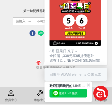
第一時間獲得最新的優惠資訊以及最新產品資訊
訂閱/取消
8月 亞果日 來了～
全館滿1,338元享85折優惠外
還有 8% LINE POINTS點數回饋❗️
營業人名稱
亞果元素國際股份有限公司
回覆至 ADAM elements 亞果元素
統一編號
54657812
歡迎訂閱我們的 LINE 官方帳號
© 2022 ADAM Store. All Rights Reserved
連結 LINE 帳號
使用條款
隱私權政策
會員中心
維修中心
退換貨須知
紅利點數
康德科技 系統設計