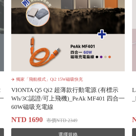
✈️ 獨家「飛航模式」Qi2 15W磁吸快充
示
VIONTA Q5 Qi2 超薄款行動電源 (有標示
一
Wh/3C認證/可上飛機)_PeAk MF401 四合一
60W磁吸充電線
NTD 1690
N
市價NTD 2349
選擇規格