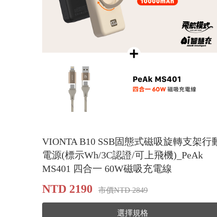
VIONTA B10 SSB固態式磁吸旋轉支架行
電源(標示Wh/3C認證/可上飛機)_PeAk
MS401 四合一 60W磁吸充電線
NTD 2190
市價NTD 2849
選擇規格