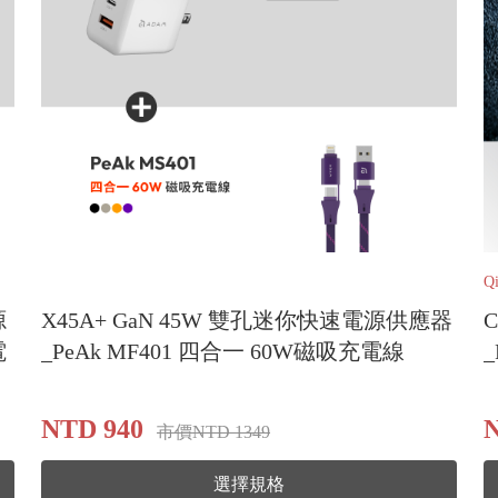
Q
源
X45A+ GaN 45W 雙孔迷你快速電源供應器
電
_PeAk MF401 四合一 60W磁吸充電線
NTD 940
N
市價NTD 1349
選擇規格