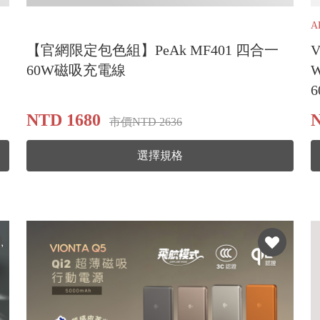
A
【官網限定包色組】PeAk MF401 四合一
60W磁吸充電線
NTD 1680
市價NTD 2636
選擇規格