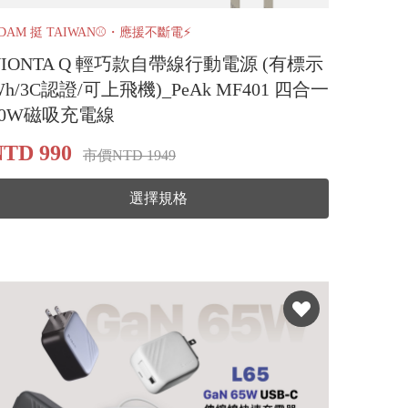
DAM 挺 TAIWAN⚾️・應援不斷電⚡
VIONTA Q 輕巧款自帶線行動電源 (有標示
Wh/3C認證/可上飛機)_PeAk MF401 四合一
60W磁吸充電線
NTD 990
市價NTD 1949
選擇規格