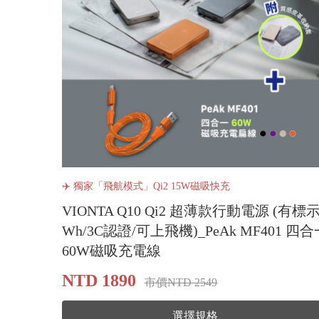
✈️ 獨家「飛航模式」Qi2 15W磁吸快充
VIONTA Q10 Qi2 超薄款行動電源 (有標
Wh/3C認證/可上飛機)_PeAk MF401 四合
60W磁吸充電線
NTD 1890
市價NTD 2549
選擇規格