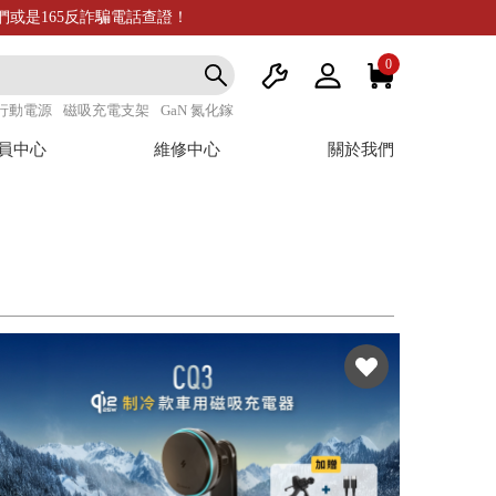
我們或是165反詐騙電話查證！
0
行動電源
磁吸充電支架
GaN 氮化鎵
員中心
維修中心
關於我們