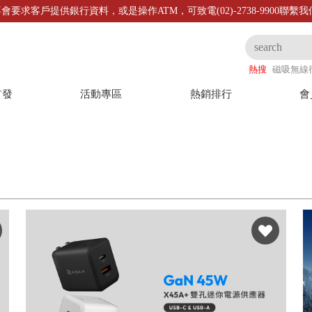
會要求客戶提供銀行資料，或是操作ATM，可致電(02)-2738-9900聯繫
熱搜
磁吸無線
首發
活動專區
熱銷排行
會