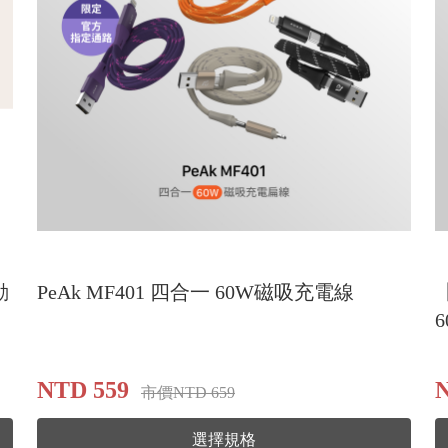
動
PeAk MF401 四合一 60W磁吸充電線
NTD 559
市價NTD 659
選擇規格