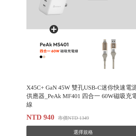
X45C+ GaN 45W 雙孔USB-C迷你快速電
供應器_PeAk MF401 四合一 60W磁吸充
線
NTD 940
市價NTD 1349
選擇規格