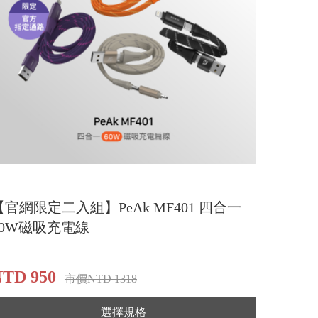
【官網限定二入組】PeAk MF401 四合一
60W磁吸充電線
NTD 950
市價NTD 1318
選擇規格