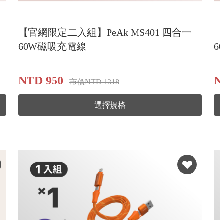
【官網限定二入組】PeAk MS401 四合一
60W磁吸充電線
NTD 950
市價NTD 1318
選擇規格