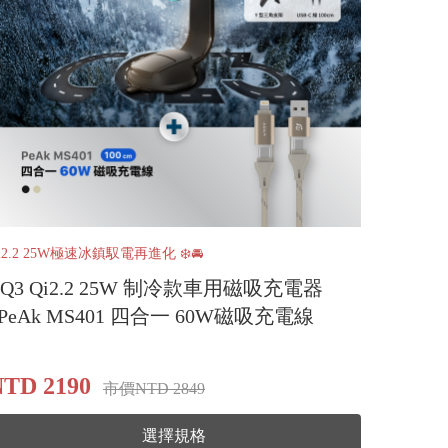
i2.2 25W極速冰鎮馭電再進化 ❄️🚘
CQ3 Qi2.2 25W 制冷款車用磁吸充電器
_PeAk MS401 四合一 60W磁吸充電線
TD 2190
市價NTD 2849
選擇規格