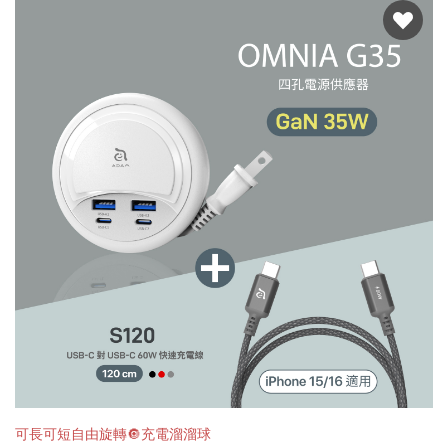
可長可短自由旋轉🔘充電溜溜球