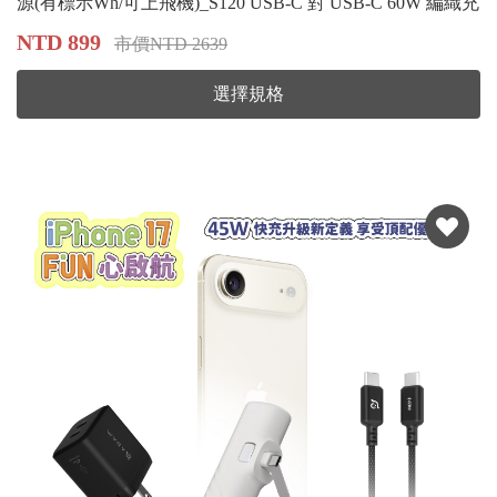
源(有標示Wh/可上飛機)_S120 USB-C 對 USB-C 60W 編織充
電傳輸線
NTD 899
市價NTD 2639
選擇規格