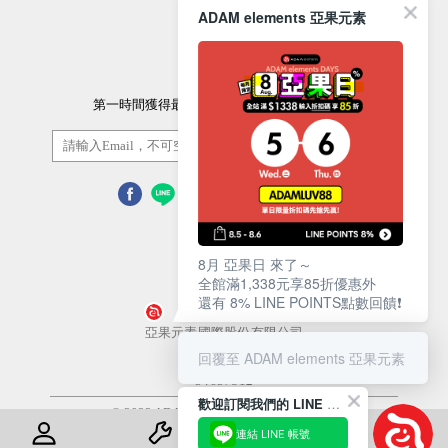
ADAM elements 亞果元素
訂閱電子報
第一時間獲得最新的優惠資訊以及最新產品資訊
訂閱/取消
8月 亞果日 來了～
全館滿1,338元享85折優惠外
還有 8% LINE POINTS點數回饋❗️
營業人名稱
亞果元素國際股份有限公司
回覆至 ADAM elements 亞果元素
統一編號
54657812
歡迎訂閱我們的 LINE 官方帳號
© 2022 ADAM Store. All Rights Reserved
連結 LINE 帳號
使用條款
隱私權政策