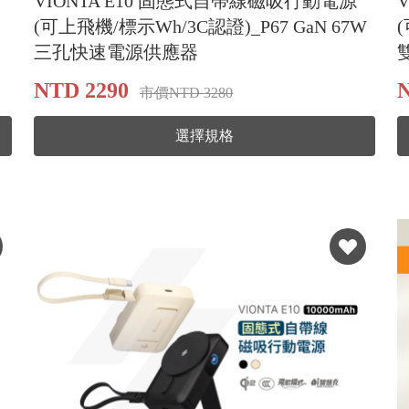
VIONTA E10 固態式自帶線磁吸行動電源
(可上飛機/標示Wh/3C認證)_P67 GaN 67W
三孔快速電源供應器
NTD 2290
N
市價NTD 3280
選擇規格