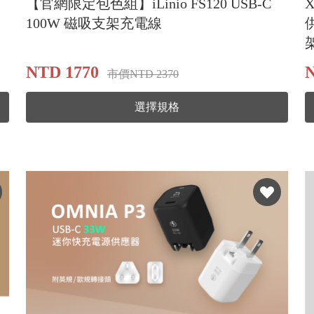
【官網限定包色組】iLinio FS120 USB-C
100W 磁吸支架充電線
供
NTD 1770
N
市價NTD 2370
選擇規格