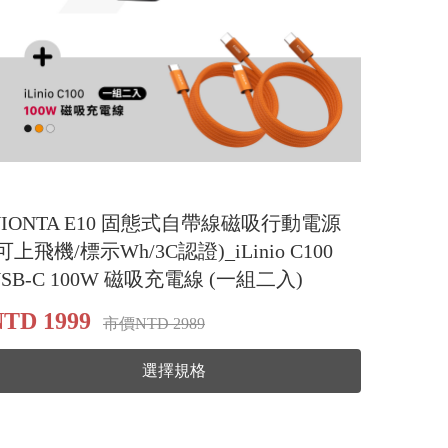
VIONTA E10 固態式自帶線磁吸行動電源
可上飛機/標示Wh/3C認證)_iLinio C100
USB-C 100W 磁吸充電線 (一組二入)
TD 1999
市價NTD 2989
選擇規格