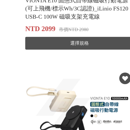
VIONTA E10 固態式自帶線磁吸行動電源
(可上飛機/標示Wh/3C認證)_iLinio FS120
USB-C 100W 磁吸支架充電線
NTD 2099
市價NTD 2980
選擇規格