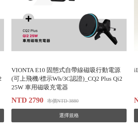
VIONTA E10 固態式自帶線磁吸行動電源
i
2
(可上飛機/標示Wh/3C認證)_CQ2 Plus Qi2
25W 車用磁吸充電器
NTD 2790
市價NTD 3880
選擇規格