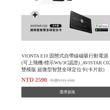
VIONTA E10 固態式自帶線磁吸行動電源
(可上飛機/標示Wh/3C認證)_AVISTAR C0
雙模版 超微型智慧全球定位卡(卡片款)
NTD 2590
市價NTD 3580
選擇規格