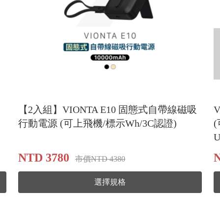
【2入組】VIONTA E10 固態式自帶線磁吸
行動電源 (可上飛機/標示Wh/3C認證)
(
NTD 3780
N
市價NTD 4380
選擇規格