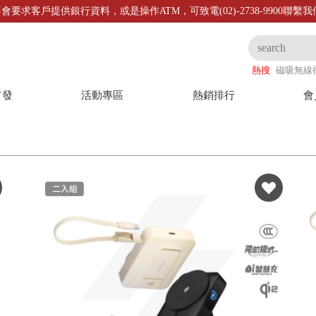
會要求客戶提供銀行資料，或是操作ATM，可致電(02)-2738-9900聯繫
熱搜
磁吸無線
首發
活動專區
熱銷排行
會