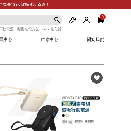
我們或是165反詐騙電話查證！
0
行動電源
磁吸充電支架
GaN 氮化鎵
員中心
維修中心
關於我們