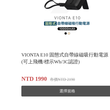
VIONTA E10 固態式自帶線磁吸行動電源
(可上飛機/標示Wh/3C認證)
NTD 1990
市價NTD 2190
選擇規格