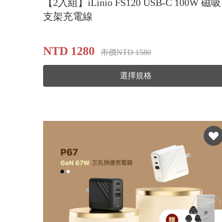
【2入組】iLinio FS120 USB-C 100W 磁吸
支架充電線
NTD 1280
市價NTD 1580
選擇規格