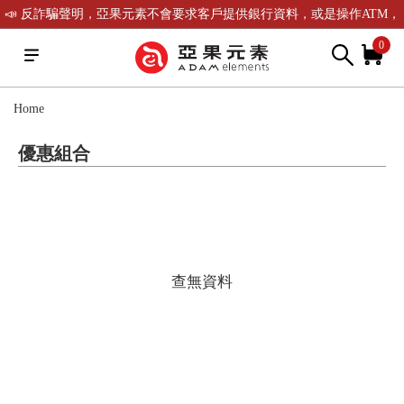
📣 反詐騙聲明，亞果元素不會要求客戶提供銀行資料，或是操作ATM，
可致電(02)-2738-9900聯繫我們或是165反詐騙電話查證！
0
Home
優惠組合
查無資料