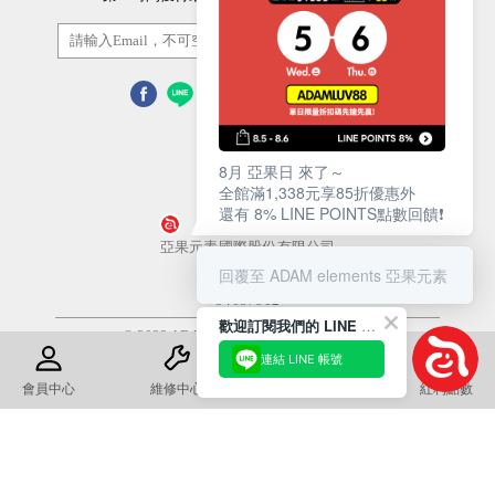
訂閱/取消
8月 亞果日 來了～
全館滿1,338元享85折優惠外
還有 8% LINE POINTS點數回饋❗️
營業人名稱
亞果元素國際股份有限公司
回覆至 ADAM elements 亞果元素
統一編號
54657812
歡迎訂閱我們的 LINE 官方帳號
© 2022 ADAM Store. All Rights Reserved
連結 LINE 帳號
使用條款
隱私權政策
會員中心
維修中心
退換貨須知
紅利點數
康德科技 系統設計