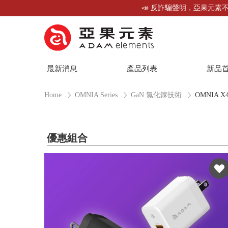
📣 反詐騙聲明，亞果元素不
最新消息
產品列表
新品
Home
OMNIA Series
GaN 氮化鎵技術
OMNIA X
優惠組合