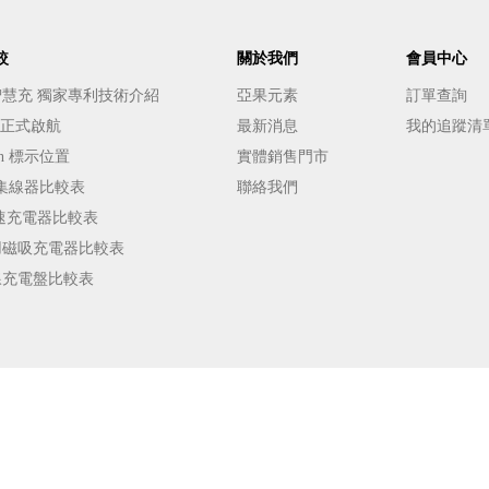
較
關於我們
會員中心
E 智慧充 獨家專利技術介紹
亞果元素
訂單查詢
️ 正式啟航
最新消息
我的追蹤清
h 標示位置
實體銷售門市
能集線器比較表
聯絡我們
s 快速充電器比較表
車用磁吸充電器比較表
無線充電盤比較表
7812