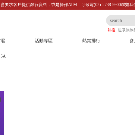
會要求客戶提供銀行資料，或是操作ATM，可致電(02)-2738-9900聯繫
熱搜
磁吸無線
首發
活動專區
熱銷排行
會
45A