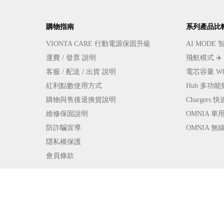
購物指南
系列產品比
VIONTA CARE 行動電源保固升級
AI MOD
運費 / 發票 說明
飛航模式 ✈
客服 / 配送 / 出貨 說明
電芯容量 W
紅利點數使用方式
Hub 多功
購物與售後退換貨說明
Charger
維修保固說明
OMNIA 
防詐騙宣導
OMNIA 
隱私權保護
會員條款
營業人名稱
亞果元素國際股份有限公司
統一編號
5465
© 2022 ADAM Store. All Rights Reserved