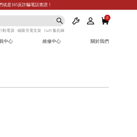
我們或是165反詐騙電話查證！
0
行動電源
磁吸充電支架
GaN 氮化鎵
員中心
維修中心
關於我們