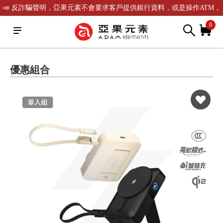
📣 反詐騙聲明，亞果元素不會要求客戶提供銀行資料，或是操作ATM，
可致電(02)-2738-9900聯繫我們或是165反詐騙電話查證！
0
優惠組合