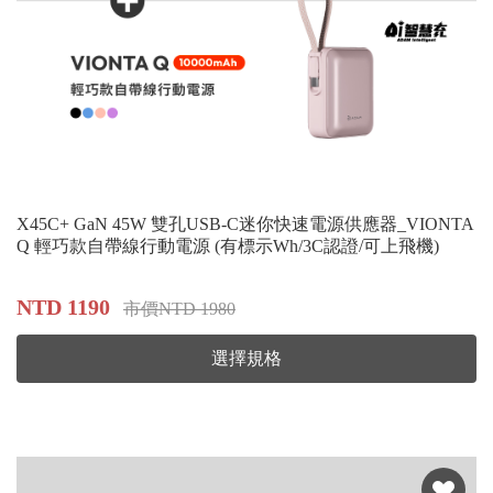
X45C+ GaN 45W 雙孔USB-C迷你快速電源供應器_VIONTA
Q 輕巧款自帶線行動電源 (有標示Wh/3C認證/可上飛機)
NTD 1190
市價NTD 1980
選擇規格