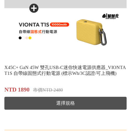
X45C+ GaN 45W 雙孔USB-C迷你快速電源供應器_VIONTA
T1S 自帶線固態式行動電源 (標示Wh/3C認證/可上飛機)
NTD 1890
市價NTD 2480
選擇規格