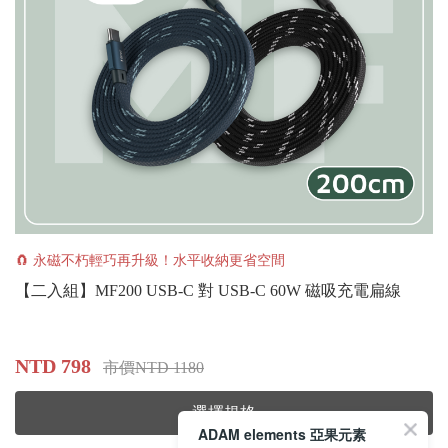
🧲 永磁不朽輕巧再升級！水平收納更省空間
【二入組】MF200 USB-C 對 USB-C 60W 磁吸充電扁線
NTD 798
市價NTD 1180
選擇規格
ADAM elements 亞果元素