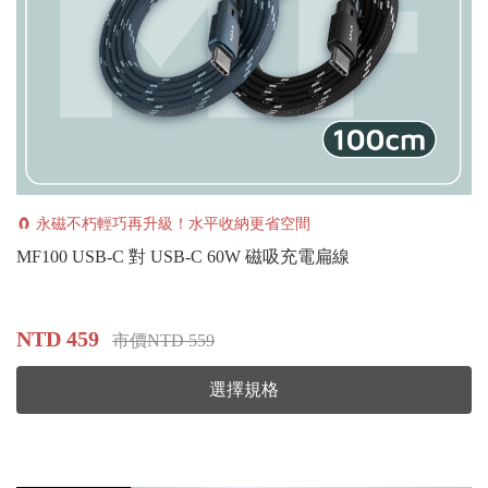
🧲 永磁不朽輕巧再升級！水平收納更省空間
MF100 USB-C 對 USB-C 60W 磁吸充電扁線
NTD 459
市價NTD 559
選擇規格