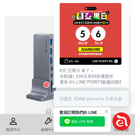
8月 亞果日 來了～
全館滿1,338元享85折優惠外
還有 8% LINE POINTS點數回饋❗️
回覆至 ADAM elements 亞果元素
歡迎訂閱我們的 LINE 官方帳號
連結 LINE 帳號
會員中心
維修中心
退換貨須知
紅利點數