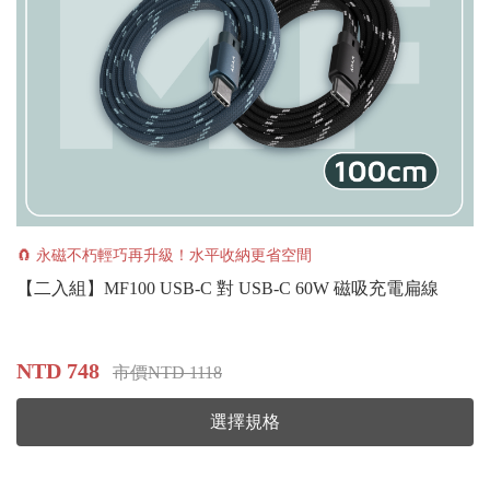
🧲 永磁不朽輕巧再升級！水平收納更省空間
【二入組】MF100 USB-C 對 USB-C 60W 磁吸充電扁線
NTD 748
市價NTD 1118
選擇規格