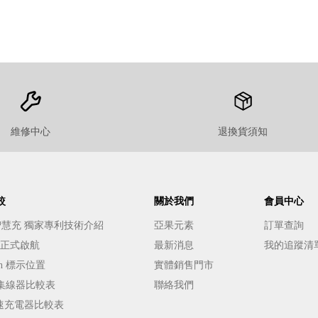
維修中心
退換貨須知
較
關於我們
會員中心
E 智慧充 獨家專利技術介紹
亞果元素
訂單查詢
️ 正式啟航
最新消息
我的追蹤清
h 標示位置
實體銷售門市
能集線器比較表
聯絡我們
s 快速充電器比較表