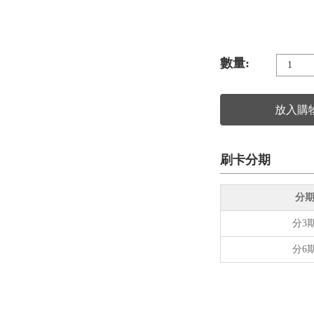
數量:
放入購
刷卡分期
分
分3
分6