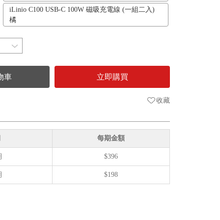
iLinio C100 USB-C 100W 磁吸充電線 (一組二入)
橘
物車
立即購買
收藏
期
每期金額
期
$396
期
$198