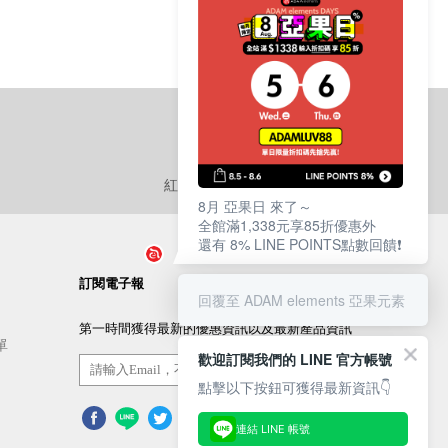
紅利點數
使用說明
8月 亞果日 來了～
全館滿1,338元享85折優惠外
還有 8% LINE POINTS點數回饋❗️
訂閱電子報
回覆至 ADAM elements 亞果元素
第一時間獲得最新的優惠資訊以及最新產品資訊
單
歡迎訂閱我們的 LINE 官方帳號
訂閱/取消
點擊以下按鈕可獲得最新資訊👇
連結 LINE 帳號