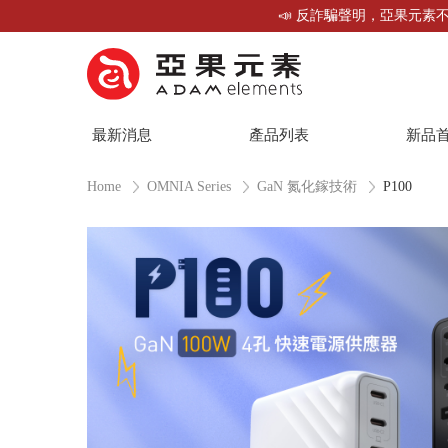
📣 反詐騙聲明，亞果元素不
最新消息
產品列表
新品
Home
OMNIA Series
GaN 氮化鎵技術
P100