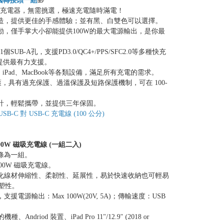
國轉接頭一組
🎁
孔快充充電器，無需挑選，極速充電隨時滿電！
打造，提供更佳的手感體驗；並有黑、白雙色可以選擇。
驅動，僅手掌大小卻能提供100W的最大電源輸出，是你最
1個SUB-A孔，支援PD3.0/QC4+/PPS/SFC2.0等多種快充
提供最有力支援。
ne、iPad、MacBook等各類設備，滿足所有充電的需求。
電保護，具有過充保護、過溫保護及短路保護機制，可在 100-
設計，輕鬆攜帶，並提供三年保固。
B-C 對 USB-C 充電線 (100 公分)
-C 100W 磁吸充電線 (一組二入)
條為一組。
C 100W 磁吸充電線。
強化線材伸縮性、柔韌性、延展性，易於快速收納也可輕易
塑性。
援電源輸出：Max 100W(20V, 5A)；傳輸速度：USB
種、Andriod 裝置、iPad Pro 11"/12.9" (2018 or