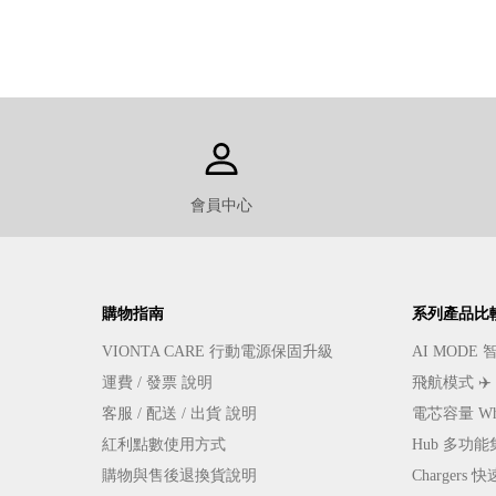
會員中心
購物指南
系列產品比
VIONTA CARE 行動電源保固升級
AI MOD
運費 / 發票 說明
飛航模式 ✈
客服 / 配送 / 出貨 說明
電芯容量 W
紅利點數使用方式
Hub 多功
購物與售後退換貨說明
Charger