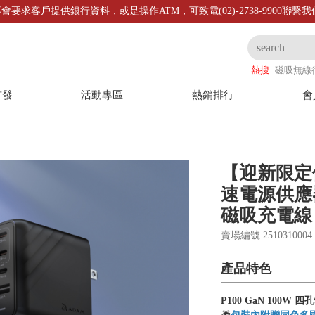
會要求客戶提供銀行資料，或是操作ATM，可致電(02)-2738-9900聯繫
熱搜
磁吸無線
首發
活動專區
熱銷排行
會
【迎新限定優
速電源供應器_i
磁吸充電線 
賣場編號 25103100
產品特色
P100 GaN 100W