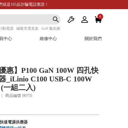
我們或是165反詐騙電話查證！
0
行動電源
磁吸充電支架
GaN 氮化鎵
員中心
維修中心
關於我們
惠】P100 GaN 100W 四孔快
Linio C100 USB-C 100W
(一組二入)
04 ｜ 商品編號
00755
 四孔快速電源供應器