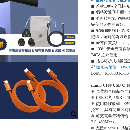
🎁
包裝內附贈同色多
◼︎ 首款100W全
◼︎ 獨特波浪形外觀
◼︎ 革新技術氮化鎵
完美的迷你充電站。
◼︎ 配備3個USB-C以及
協議，短時間為裝置
◼︎ 全方位支援iPho
◼︎ 100% 安全充
240V 之間使用。
◼︎ 貼心可折式插腳
🎁
隨包裝附贈 100W US
BSMI：R39108 RoHS
iLinio C100 USB
❃ 包裝內含同顏色二
❃ USB-C 對 USB-
❃ 使用橡膠軟磁，
拉直 ，具有高度的可
❃ 可充電與資料傳輸，支
2.0, 480Mbps。
❃ 支援iPhone 15以後的機