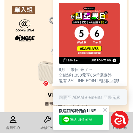
8月 亞果日 來了～
全館滿1,338元享85折優惠外
還有 8% LINE POINTS點數回饋❗️
回覆至 ADAM elements 亞果元素
歡迎訂閱我們的 LINE 官方帳號
連結 LINE 帳號
會員中心
維修中心
退換貨須知
紅利點數