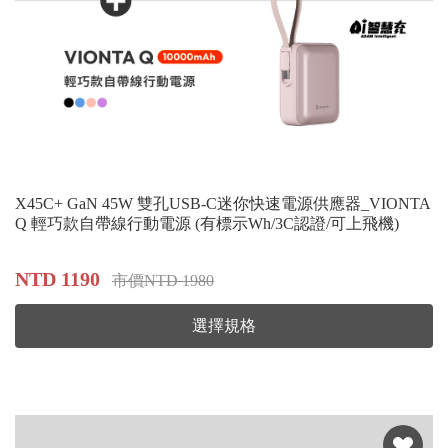
X45C+ GaN 45W 雙孔USB-C迷你快速電源供應器_VIONTA
Q 輕巧款自帶線行動電源 (有標示Wh/3C認證/可上飛機)
NTD 1190
市價NTD 1980
選擇規格