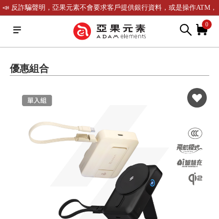
📣 反詐騙聲明，亞果元素不會要求客戶提供銀行資料，或是操作ATM，
可致電(02)-2738-9900聯繫我們或是165反詐騙電話查證！
0
優惠組合