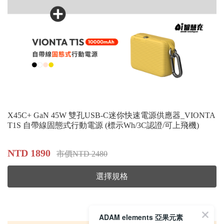
X45C+ GaN 45W 雙孔USB-C迷你快速電源供應器_VIONTA
T1S 自帶線固態式行動電源 (標示Wh/3C認證/可上飛機)
NTD 1890
市價NTD 2480
選擇規格
ADAM elements 亞果元素