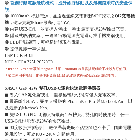
⨷
首創行動電源飛航模式，提升旅行移動以及飛機搭乘時的安全保
護
。
⨷
10000mAh 行動電源，並通過無線充電聯盟WPC認可之
Qi2充電標
準
，磁吸充電iPhone最高可達15W。
⨷
內建USB-C孔，並支援入/輸出，輸出最高支援20W輸出充電。
⨷
隱藏式收納支架，一邊幫行動電源充電還可當手機支架使用。
⨷
LED燈號顯示，可輕易辨識現有電量。
⨷
提供原廠一年保固。
BSMI：R39108
NCC：CCAB25LP0520T0
＊iPhone 12~17 全系列 MagSafe 適用，Android 裝置需搭配磁吸手機殼方可使用。
＊如欲使用手機殼，建議使用原廠 MFM 認證款式確保MagSafe 磁吸能力。
X45C+ GaN 45W 雙孔USB-C迷你快速電源供應器
◼︎ 導入GAN氮化鎵技術，體積極輕巧仍擁有強大充電效率。
◼︎ 最高輸出45W，完美支援您的iPhone,iPad Pro 與Macbook Air，以
及最新的Macbook Neo。
◼︎ 雙USB-C (PD3.0)都支持最高45W快充 ; 雙孔同時使用時，任一
USB-C孔也能支援20W的快充輸出。
◼︎ 90度收折插腳設計，輕便帶著走既不佔空間也不卡手 ; 國際電壓
通用設計，可於100 - 240V 之間使用。