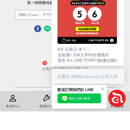
第一時間獲得最新的優惠資訊以及最新產品資訊
訂閱/取消
8月 亞果日 來了～
全館滿1,338元享85折優惠外
還有 8% LINE POINTS點數回饋❗️
營業人名稱
亞果元素國際股份有限公司
回覆至 ADAM elements 亞果元素
統一編號
54657812
歡迎訂閱我們的 LINE 官方帳號
© 2022 ADAM Store. All Rights Reserved
連結 LINE 帳號
使用條款
隱私權政策
會員中心
維修中心
退換貨須知
紅利點數
康德科技 系統設計