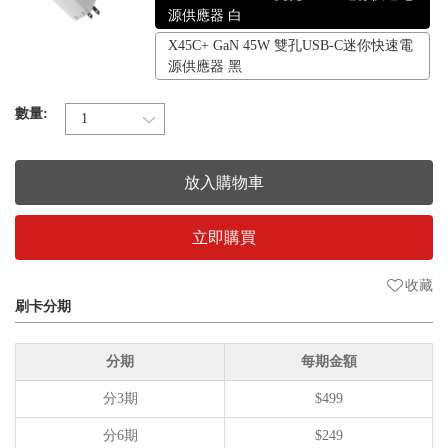
源供應器 白
X45C+ GaN 45W 雙孔USB-C迷你快速電
源供應器 黑
數量:
放入購物車
立即購買
收藏
刷卡分期
分期
每期金額
分3期
$499
分6期
$249