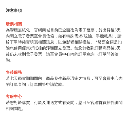
注意事項
發票相關
為響應無紙化，官網商城目前已全面改為電子發票，於出貨後3天
內開立電子發票至會員信箱，如有特殊需求(統編、手機載具)，請
於下單時確實填寫相關訊息，以免影響相關權益。 *發票金額是扣
除您使用優惠折抵後的淨額開立發票。如您於收到訂購商品後3天
後仍未收到電子發票，請至會員中心內的訂單查詢→訂單問答洽
詢。
售後服務
若七天鑑賞期期間內，商品發生新品瑕疵之情形，可至會員中心內
的訂單查詢→訂單問答申請協助。
客服中心
若您對於購買、付款及運送方式有疑問，您可至官網首頁插件詢問
相關問題。