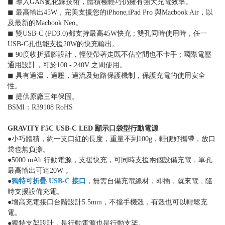
◼︎ 導入GAN氮化鎵技術，體積極輕巧仍擁有強大充電效率。
◼︎ 最高輸出45W，完美支援您的iPhone,iPad Pro 與Macbook Air，以
及最新的Macbook Neo。
◼︎ 雙USB-C (PD3.0)都支持最高45W快充 ; 雙孔同時使用時，任一
USB-C孔也能支援20W的快充輸出。
◼︎ 90度收折插腳設計，輕便帶著走既不佔空間也不卡手 ; 國際電壓
通用設計，可於100 - 240V 之間使用。
◼︎ 具有過溫，過壓，過流及短路保護機制，保護充電的使用安全
性。
◼︎ 提供原廠三年保固。
BSMI：R39108 RoHS
GRAVITY F5C USB-C LED 顯示口袋型行動電源
●小巧體積，約一支口紅的長度，重量不到100g，輕便好攜帶，放口
袋也無負擔。
●5000 mAh 行動電源，支援快充，可同時支援兩個設備充電，單孔
最高輸出可達20W 。
●
獨特可折疊 USB-C 接口
，無需自備充電線材，即插，就來電，隨
時支援設備充電。
●增高充電接口台階設計5.5mm，不擋手機殼，有殼也可以輕鬆充
電。
●獨特支架設計，是行動電源也是行動支架。