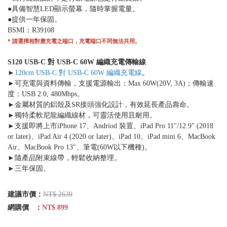
●具備智慧LED顯示螢幕，隨時掌握電量。
●提供一年保固。
BSMI：R39108
* 請選擇相對應充電之端口，充電端口不同無法共用。
S120 USB-C 對 USB-C 60W 編織充電傳輸線
►
120cm USB-C 對 USB-C 60W 編織充電線
。
►可充電與資料傳輸，支援電源輸出：Max 60W(20V, 3A)；傳輸速
度：USB 2.0, 480Mbps。
►金屬材質的鋁殼及SR接頭強化設計，有效延長產品壽命。
►獨特柔軟尼龍編織線材，可靈活使用且耐用。
►支援即將上市iPhone 17、Andriod 裝置、iPad Pro 11"/12.9" (2018
or later)、iPad Air 4 (2020 or later)、iPad 10、iPad mini 6、MacBook
Air、MacBook Pro 13"、筆電(60W以下機種)。
►隨產品附束線帶，輕鬆收納整理。
►三年保固。
建議市價：
NT$ 2639
網購價 ：
NT$ 899