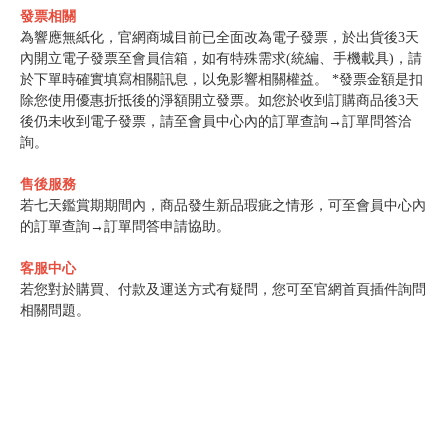
發票相關
為響應無紙化，官網商城目前已全面改為電子發票，於出貨後3天
內開立電子發票至會員信箱，如有特殊需求(統編、手機載具)，請
於下單時確實填寫相關訊息，以免影響相關權益。 *發票金額是扣
除您使用優惠折抵後的淨額開立發票。如您於收到訂購商品後3天
後仍未收到電子發票，請至會員中心內的訂單查詢→訂單問答洽
詢。
售後服務
若七天鑑賞期期間內，商品發生新品瑕疵之情形，可至會員中心內
的訂單查詢→訂單問答申請協助。
客服中心
若您對於購買、付款及運送方式有疑問，您可至官網首頁插件詢問
相關問題。