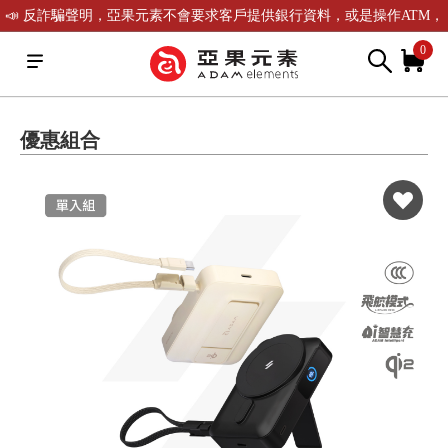
📣 反詐騙聲明，亞果元素不會要求客戶提供銀行資料，或是操作ATM，
可致電(02)-2738-9900聯繫我們或是165反詐騙電話查證！
0
優惠組合