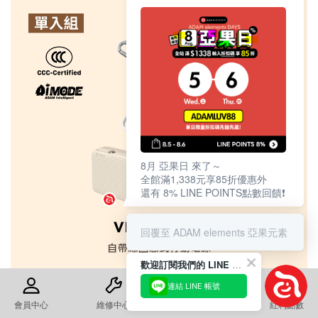
8月 亞果日 來了～
全館滿1,338元享85折優惠外
還有 8% LINE POINTS點數回饋❗️
回覆至 ADAM elements 亞果元素
歡迎訂閱我們的 LINE 官方帳號
連結 LINE 帳號
會員中心
維修中心
退換貨須知
紅利點數