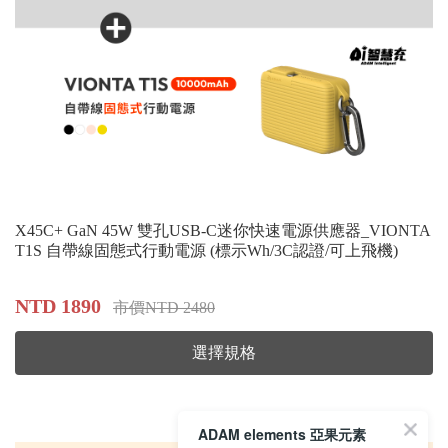
X45C+ GaN 45W 雙孔USB-C迷你快速電源供應器_VIONTA
T1S 自帶線固態式行動電源 (標示Wh/3C認證/可上飛機)
NTD 1890
市價NTD 2480
選擇規格
ADAM elements 亞果元素