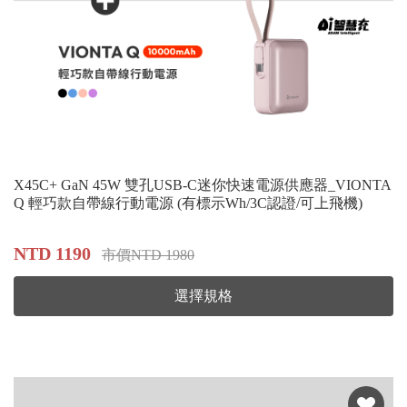
X45C+ GaN 45W 雙孔USB-C迷你快速電源供應器_VIONTA
Q 輕巧款自帶線行動電源 (有標示Wh/3C認證/可上飛機)
NTD 1190
市價NTD 1980
選擇規格