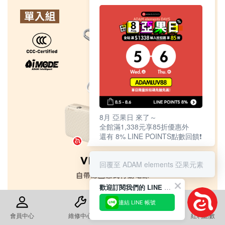
8月 亞果日 來了～
全館滿1,338元享85折優惠外
還有 8% LINE POINTS點數回饋❗️
回覆至 ADAM elements 亞果元素
歡迎訂閱我們的 LINE 官方帳號
連結 LINE 帳號
會員中心
維修中心
退換貨須知
紅利點數