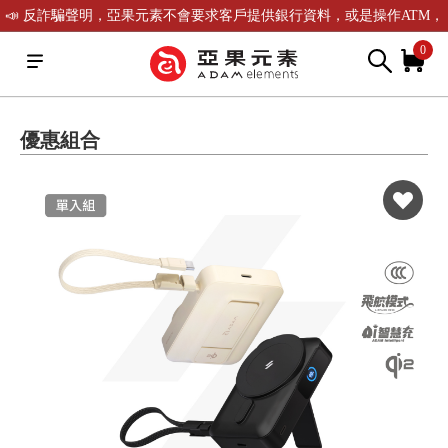
📣 反詐騙聲明，亞果元素不會要求客戶提供銀行資料，或是操作ATM，
可致電(02)-2738-9900聯繫我們或是165反詐騙電話查證！
0
優惠組合