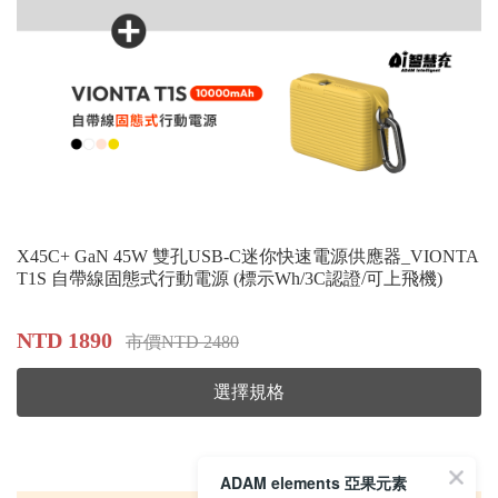
X45C+ GaN 45W 雙孔USB-C迷你快速電源供應器_VIONTA
T1S 自帶線固態式行動電源 (標示Wh/3C認證/可上飛機)
NTD 1890
市價NTD 2480
選擇規格
ADAM elements 亞果元素