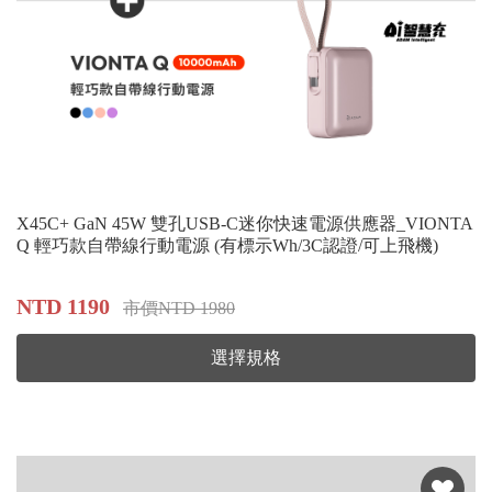
X45C+ GaN 45W 雙孔USB-C迷你快速電源供應器_VIONTA
Q 輕巧款自帶線行動電源 (有標示Wh/3C認證/可上飛機)
NTD 1190
市價NTD 1980
選擇規格