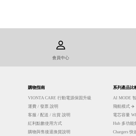
會員中心
購物指南
系列產品比
VIONTA CARE 行動電源保固升級
AI MOD
運費 / 發票 說明
飛航模式 ✈
客服 / 配送 / 出貨 說明
電芯容量 W
紅利點數使用方式
Hub 多功
購物與售後退換貨說明
Charger