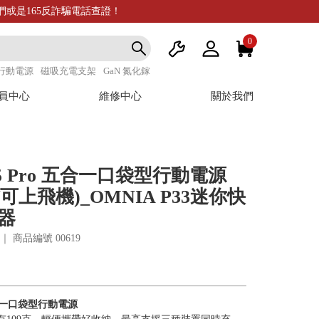
我們或是165反詐騙電話查證！
0
行動電源
磁吸充電支架
GaN 氮化鎵
員中心
維修中心
關於我們
P5 Pro 五合一口袋型行動電源
/可上飛機)_OMNIA P33迷你快
器
07 ｜ 商品編號
00619
 五合一口袋型行動電源