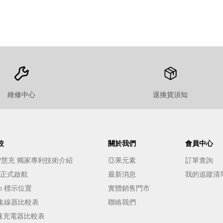
維修中心
退換貨須知
較
關於我們
會員中心
E 智慧充 獨家專利技術介紹
亞果元素
訂單查詢
️ 正式啟航
最新消息
我的追蹤清
h 標示位置
實體銷售門市
能集線器比較表
聯絡我們
s 快速充電器比較表