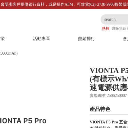
會要求客戶提供銀行資料，或是操作ATM，可致電(02)-2738-9900聯繫
熱搜
磁吸無線
首發
活動專區
熱銷排行
會
(5000mAh)
VIONTA 
(有標示Wh
速電源供應
賣場編號 25062500
產品特色
VIONTA P5 Pro