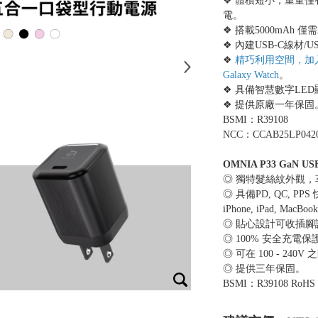
❖ 體積短小，重量僅
電。
❖ 搭載5000mAh
❖ 內建USB-C線材
❖
精巧利用空間，加入手錶
Galaxy Watch
。
❖ 具備智慧數字LE
❖ 提供原廠一年保固
BSMI：R39108
NCC：CCAB25LP042
OMNIA P33 GaN 
◎ 獨特髮絲紋外觀
◎ 具備PD, QC, 
iPhone, iPad, Mac
◎ 貼心設計可收插
◎ 100% 安全充
◎ 可在 100 - 240
◎ 提供三年保固。
BSMI：R39108 RoHS