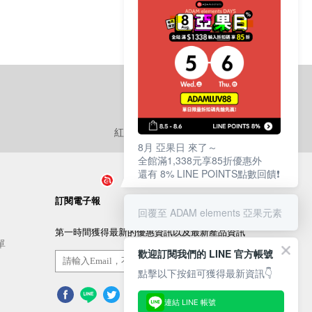
紅利點數
使用說明
8月 亞果日 來了～
全館滿1,338元享85折優惠外
還有 8% LINE POINTS點數回饋❗️
訂閱電子報
回覆至 ADAM elements 亞果元素
第一時間獲得最新的優惠資訊以及最新產品資訊
單
歡迎訂閱我們的 LINE 官方帳號
訂閱/取消
點擊以下按鈕可獲得最新資訊👇
連結 LINE 帳號