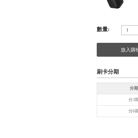
數量:
放入購
刷卡分期
分
分3
分6