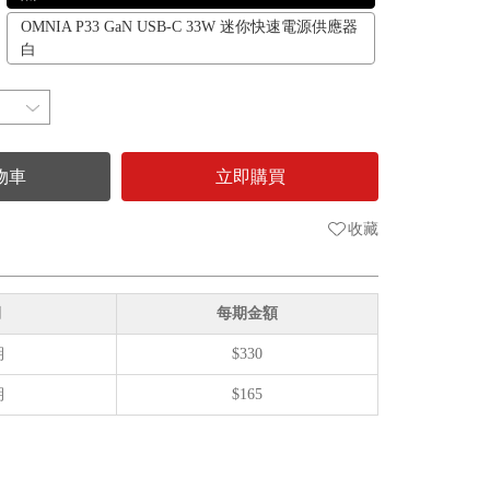
OMNIA P33 GaN USB-C 33W 迷你快速電源供應器
白
物車
立即購買
收藏
期
每期金額
期
$330
期
$165