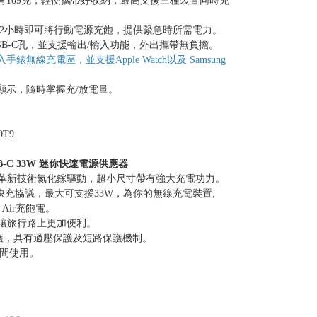
有109克，輕便攜帶好收納，最高支援三種裝置同時充
 僅需2小時即可將行動電源充飽，提供緊急時所需電力。
/USB-C孔，並支援輸出/輸入功能，外出攜帶無負擔。
無線充電區，並支援Apple Watch以及 Samsung
D顯示，隨時掌握充/放電量。
。
0T9
USB-C 33W 迷你快速電源供應器
，革新技術氮化鎵驅動，超小尺寸帶有強大充電功力。
PPS 快充協議，最大可支援33W，為你的無線充電裝置,
Book Air充飽電。
腳讓旅行路上更加便利。
電保護，具有過壓保護及短路保護機制。
V 之間使用。