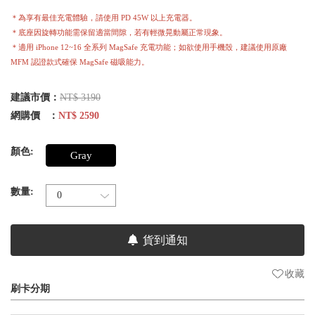
＊為享有最佳充電體驗，請使用 PD 45W 以上充電器。
＊底座因旋轉功能需保留適當間隙，若有輕微晃動屬正常現象。
＊適用 iPhone 12~16 全系列 MagSafe 充電功能；如欲使用手機殼，建議使用原廠
MFM 認證款式確保 MagSafe 磁吸能力。
建議市價：
NT$ 3190
網購價 ：
NT$ 2590
顏色:
Gray
數量:
貨到通知
收藏
刷卡分期