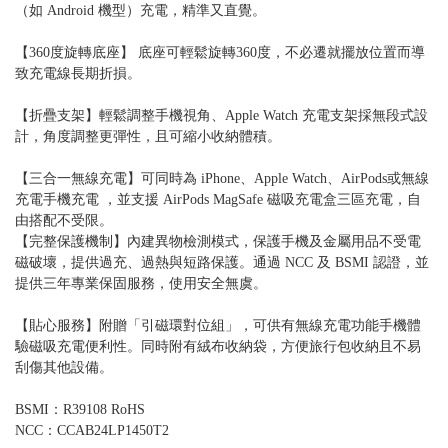
（如 Android 機型）充電，精準又直覺。
【360度旋轉底座】 底座可輕鬆旋轉360度，不必遷就擺放位置而導
致充電線長期折損。
【折疊支架】輕鬆調整手機視角、Apple Watch 充電支架採無段式設
計，角度調整更彈性，且可縮小收納體積。
【三合一無線充電】可同時為 iPhone、Apple Watch、AirPods或無線
充電手機充電 ，並支援 AirPods MagSafe 磁吸充電盒三區充電，自
由搭配不受限。
【完整保護機制】內建異物檢測模式，保護手機及金屬用品不受電
磁破壞，提供過充、過熱與短路保護。通過 NCC 及 BSMI 認證，並
提供三年專業保固服務，使用安全無虞。
【貼心服務】附贈「引磁環對位組」，可供有無線充電功能手機體
驗磁吸充電便利性。同時附有絨布收納袋，方便旅行包收納且不易
刮傷其他設備。
BSMI：R39108 RoHS
NCC：CCAB24LP1450T2