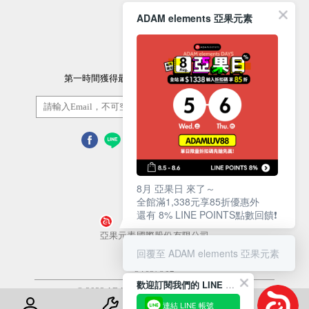
ADAM elements 亞果元素
訂閱電子報
第一時間獲得最新的優惠資訊以及最新產品資訊
訂閱/取消
8月 亞果日 來了～
全館滿1,338元享85折優惠外
還有 8% LINE POINTS點數回饋❗️
營業人名稱
亞果元素國際股份有限公司
回覆至 ADAM elements 亞果元素
統一編號
54657812
歡迎訂閱我們的 LINE 官方帳號
© 2022 ADAM Store. All Rights Reserved
連結 LINE 帳號
使用條款
隱私權政策