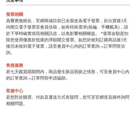
注意事項
發票相關
為響應無紙化，官網商城目前已全面改為電子發票，於出貨後3天
內開立電子發票至會員信箱，如有特殊需求(統編、手機載具)，請
於下單時確實填寫相關訊息，以免影響相關權益。 *發票金額是扣
除您使用優惠折抵後的淨額開立發票。如您於收到訂購商品後3天
後仍未收到電子發票，請至會員中心內的訂單查詢→訂單問答洽
詢。
售後服務
若七天鑑賞期期間內，商品發生新品瑕疵之情形，可至會員中心內
的訂單查詢→訂單問答申請協助。
客服中心
若您對於購買、付款及運送方式有疑問，您可至官網首頁插件詢問
相關問題。