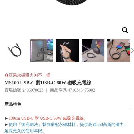
🧲亞果永磁吸力94不一樣
MS100 USB-C 對USB-C 60W 磁吸充電線
賣場編號 2406070023 ｜ 商品條碼
4710343475002
產品特色
►
100cm USB-C 對 USB-C 60W 磁吸充電線
。
►
使用「後充磁法」製成搭配永磁材料，提供高達550高斯的磁力，
延長更久的使用年限
。