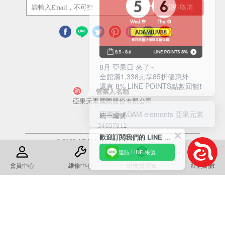
訂閱/取消
8月 亞果日 來了～
全館滿1,338元享85折優惠外
還有 8% LINE POINTS點數回饋❗️
營業人名稱
亞果元素國際股份有限公司
回覆至 ADAM elements 亞果元素
統一編號
54657812
歡迎訂閱我們的 LINE 官方帳號
© 2022 ADAM Store. All Rights Reserved
連結 LINE 帳號
使用條款
隱私權政策
會員中心
維修中心
退換貨須知
紅利點數
康德科技 系統設計