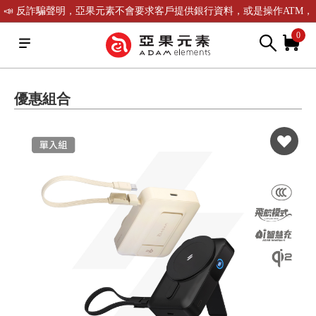
📣 反詐騙聲明，亞果元素不會要求客戶提供銀行資料，或是操作ATM，
可致電(02)-2738-9900聯繫我們或是165反詐騙電話查證！
0
優惠組合