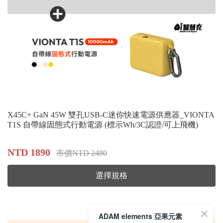
X45C+ GaN 45W 雙孔USB-C迷你快速電源供應器_VIONTA
T1S 自帶線固態式行動電源 (標示Wh/3C認證/可上飛機)
NTD 1890
市價NTD 2480
選擇規格
ADAM elements 亞果元素