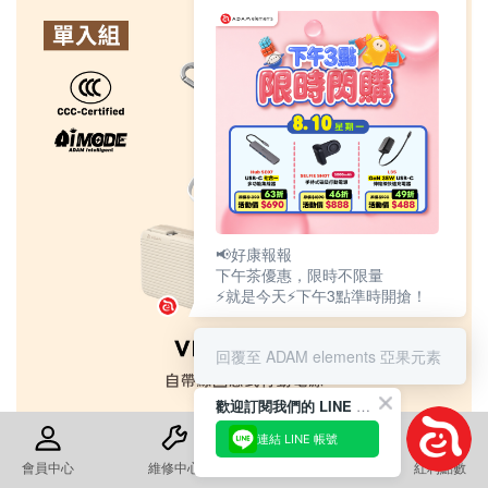
📢好康報報
下午茶優惠，限時不限量
⚡就是今天⚡下午3點準時開搶！
回覆至 ADAM elements 亞果元素
歡迎訂閱我們的 LINE 官方帳號
連結 LINE 帳號
會員中心
維修中心
退換貨須知
紅利點數