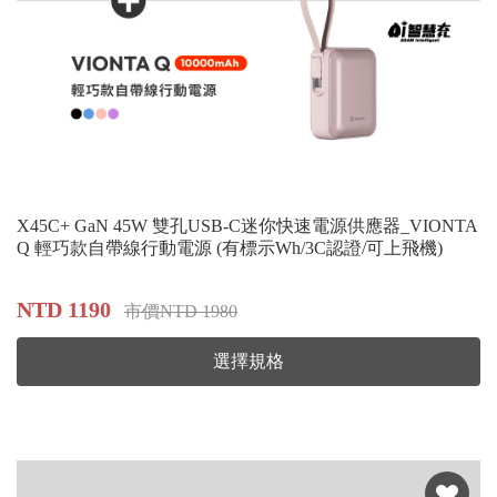
X45C+ GaN 45W 雙孔USB-C迷你快速電源供應器_VIONTA
Q 輕巧款自帶線行動電源 (有標示Wh/3C認證/可上飛機)
NTD 1190
市價NTD 1980
選擇規格