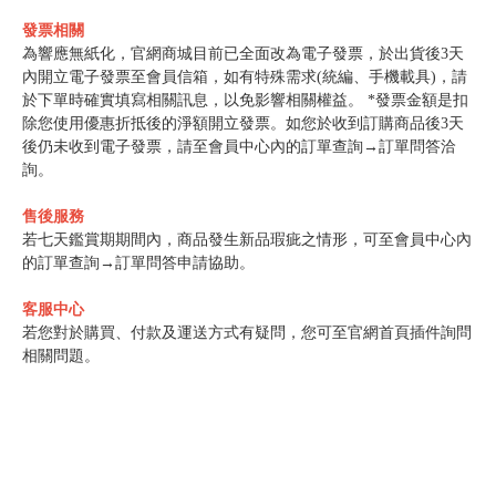
發票相關
為響應無紙化，官網商城目前已全面改為電子發票，於出貨後3天
內開立電子發票至會員信箱，如有特殊需求(統編、手機載具)，請
於下單時確實填寫相關訊息，以免影響相關權益。 *發票金額是扣
除您使用優惠折抵後的淨額開立發票。如您於收到訂購商品後3天
後仍未收到電子發票，請至會員中心內的訂單查詢→訂單問答洽
詢。
售後服務
若七天鑑賞期期間內，商品發生新品瑕疵之情形，可至會員中心內
的訂單查詢→訂單問答申請協助。
客服中心
若您對於購買、付款及運送方式有疑問，您可至官網首頁插件詢問
相關問題。