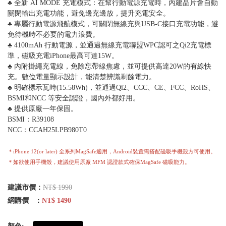
♣︎ 全新 AI MODE 充電模式：在幫行動電源充電時，內建晶片會自動
關閉輸出充電功能，避免邊充邊放，提升充電安全。
♣︎ 專屬行動電源飛航模式，可關閉無線充與USB-C接口充電功能，避
免待機時不必要的電力浪費。
♣︎ 4100mAh 行動電源，並通過無線充電聯盟WPC認可之Qi2充電標
準，磁吸充電iPhone最高可達15W。
♣︎ 內附掛繩充電線，免除忘帶線焦慮，並可提供高達20W的有線快
充。數位電量顯示設計，能清楚辨識剩餘電力。
♣︎ 明確標示瓦時(15.58Wh)，並通過Qi2、CCC、CE、FCC、RoHS、
BSMI和NCC 等安全認證，國內外都好用。
♣︎ 提供原廠一年保固。
BSMI：R39108
NCC：CCAH25LPB980T0
＊iPhone 12(or later) 全系列MagSafe適用，Android裝置需搭配磁吸手機殼方可使用。
＊如欲使用手機殼，建議使用原廠 MFM 認證款式確保MagSafe 磁吸能力。
建議市價：
NT$ 1990
網購價 ：
NT$ 1490