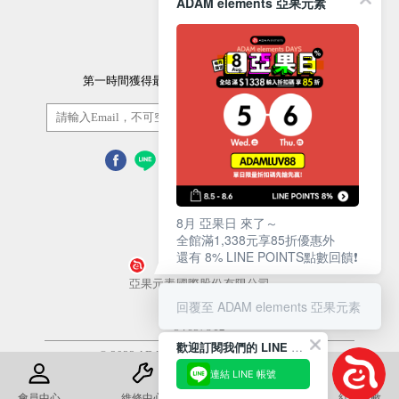
ADAM elements 亞果元素
訂閱電子報
第一時間獲得最新的優惠資訊以及最新產品資訊
訂閱/取消
8月 亞果日 來了～
全館滿1,338元享85折優惠外
還有 8% LINE POINTS點數回饋❗️
營業人名稱
亞果元素國際股份有限公司
回覆至 ADAM elements 亞果元素
統一編號
54657812
歡迎訂閱我們的 LINE 官方帳號
© 2022 ADAM Store. All Rights Reserved
連結 LINE 帳號
使用條款
隱私權政策
會員中心
維修中心
退換貨須知
紅利點數