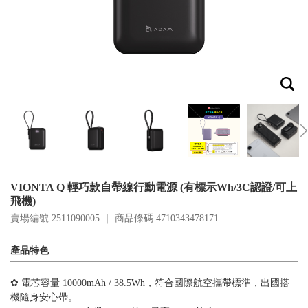
VIONTA Q 輕巧款自帶線行動電源 (有標示Wh/3C認證/可上
飛機)
賣場編號 2511090005 ｜ 商品條碼
4710343478171
產品特色
✿ 電芯容量 10000mAh / 38.5Wh，符合國際航空攜帶標準，出國搭
機隨身安心帶。