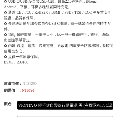
✿ USB-C/USB-A/自帶USB-C線，最高22.5W快充，iPhone、
Android、平板、耳機多種裝置同時充電。
✿ 通過 CE / FCC / RoHS2.0 / BSMI / PSE / TISI / CCC 等多重安全
認證，品質有保障。
✿ 多彩設計搭配織帶式自帶USB-C掛繩，隨手攜帶也是你的時尚配
件。
✿ 158g 超輕重量、手掌般大小，比一般手機還輕巧，旅行、通勤、
出差隨手帶著走。
✿ 內建 過流、短路、過充電壓、過放電 四重安全防護機制，長時間
使用也安心。
✿ 提供一年原廠保固。
BSMI：R39108
建議市價：
NT$1290
網購價 ：
NT$790
顏色:
VIONTA Q 輕巧款自帶線行動電源 黑 (有標示Wh/3C認
證/可上飛機)