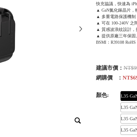
快充協議，快速為 iPhon
▲ GaN氮化鎵晶片
▲ 多重電路保護機
▲ 可在 100-24
▲ 質感波浪紋設計
▲ 提供原廠三年保固
BSMI：R39108 RoHS
建議市價：
NT$9
網購價 ：
NT$6
顏色:
L35 G
L35 G
L35 G
L35 G