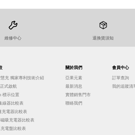
維修中心
退換貨須知
較
關於我們
會員中心
E 智慧充 獨家專利技術介紹
亞果元素
訂單查詢
️ 正式啟航
最新消息
我的追蹤清
h 標示位置
實體銷售門市
能集線器比較表
聯絡我們
s 快速充電器比較表
車用磁吸充電器比較表
無線充電盤比較表