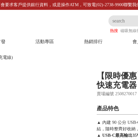
會要求客戶提供銀行資料，或是操作ATM，可致電(02)-2738-9900聯繫
熱搜
磁吸無線
首發
活動專區
熱銷排行
會
帶充電線)
【限時優惠】L
快速充電器
賣場編號 25082700
產品特色
▲ 內建 90 公分 
結，隨時整齊好收納
▲
USB-C最高輸出35