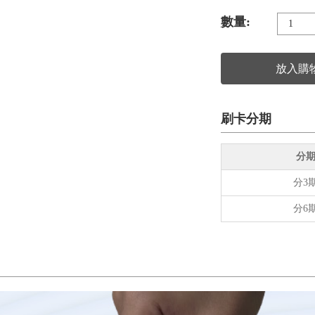
數量:
放入購
刷卡分期
分
分3
分6