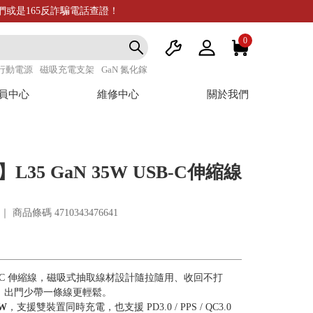
我們或是165反詐騙電話查證！
0
行動電源
磁吸充電支架
GaN 氮化鎵
員中心
維修中心
關於我們
35 GaN 35W USB-C伸縮線
17 ｜ 商品條碼
4710343476641
USB-C 伸縮線，磁吸式抽取線材設計隨拉隨用、收回不打
，出門少帶一條線更輕鬆。
W
，支援雙裝置同時充電，也支援 PD3.0 / PPS / QC3.0