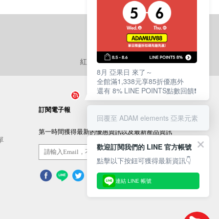
紅利點數
使用說明
8月 亞果日 來了～
全館滿1,338元享85折優惠外
還有 8% LINE POINTS點數回饋❗️
訂閱電子報
回覆至 ADAM elements 亞果元素
第一時間獲得最新的優惠資訊以及最新產品資訊
單
歡迎訂閱我們的 LINE 官方帳號
訂閱/取消
點擊以下按鈕可獲得最新資訊👇
連結 LINE 帳號